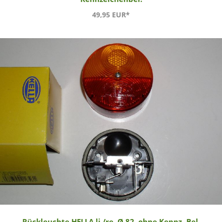
49,95 EUR*
Rückleuchte HELLA li./re. Ø 82, ohne Kennz.-Bel.