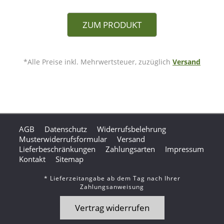
ZUM PRODUKT
*Alle Preise inkl. Mehrwertsteuer, zuzüglich
Versand
AGB
Datenschutz
Widerrufsbelehrung
Musterwiderrufsformular
Versand
Lieferbeschränkungen
Zahlungsarten
Impressum
Kontakt
Sitemap
* Lieferzeitangabe ab dem Tag nach Ihrer
Zahlungsanweisung
Vertrag widerrufen