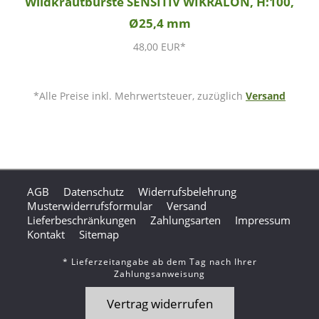
Wildkrautbürste SENSITIV WIKRALON, H:100,
Ø25,4 mm
48,00 EUR*
*Alle Preise inkl. Mehrwertsteuer, zuzüglich
Versand
AGB
Datenschutz
Widerrufsbelehrung
Musterwiderrufsformular
Versand
Lieferbeschränkungen
Zahlungsarten
Impressum
Kontakt
Sitemap
* Lieferzeitangabe ab dem Tag nach Ihrer
Zahlungsanweisung
Vertrag widerrufen