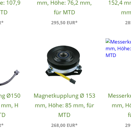
e: 107,9
mm, Höhe: 76,2 mm,
152,4 m
MTD
für MTD
mm,
R*
295,50 EUR*
28
ng Ø150
Magnetkupplung Ø 153
Messerk
 mm, H
mm, Höhe: 85 mm, für
mm, Hö
MTD
MTD
f
R*
268,00 EUR*
29