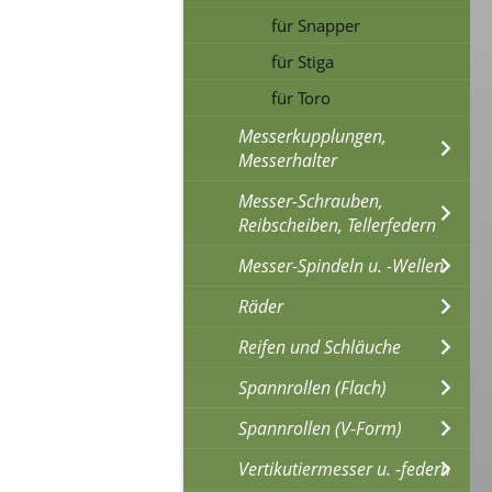
für Snapper
für Stiga
für Toro
Messerkupplungen,
Messerhalter
Messer-Schrauben,
Reibscheiben, Tellerfedern
Messer-Spindeln u. -Wellen
Räder
Reifen und Schläuche
Spannrollen (Flach)
Spannrollen (V-Form)
Vertikutiermesser u. -federn