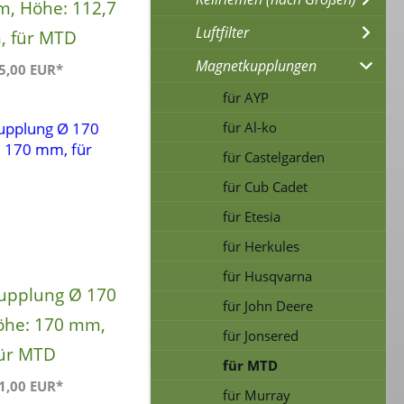
m, Höhe: 112,7
Luftfilter
 für MTD
Magnetkupplungen
5,00 EUR*
für AYP
für Al-ko
für Castelgarden
für Cub Cadet
für Etesia
für Herkules
für Husqvarna
upplung Ø 170
für John Deere
he: 170 mm,
für Jonsered
ür MTD
für MTD
1,00 EUR*
für Murray