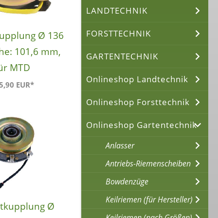
LANDTECHNIK
FORSTTECHNIK
upplung Ø 136
e: 101,6 mm,
GARTENTECHNIK
ür MTD
Onlineshop Landtechnik
5,90 EUR*
Onlineshop Forsttechnik
Onlineshop Gartentechnik
Anlasser
Antriebs-Riemenscheiben
Bowdenzüge
Keilriemen (für Hersteller)
tkupplung Ø
Keilriemen (nach Größen)