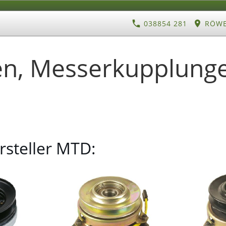
038854 281
RÖWE 
n, Messerkupplunge
steller MTD: