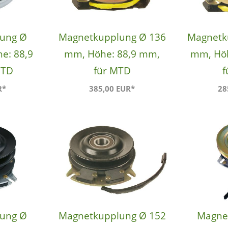
ung Ø
Magnetkupplung Ø 136
Magnetk
e: 88,9
mm, Höhe: 88,9 mm,
mm, Höh
MTD
für MTD
f
R*
385,00 EUR*
28
ung Ø
Magnetkupplung Ø 152
Magne