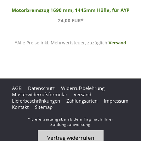
Motorbremszug 1690 mm, 1445mm Hülle, für AYP
24,00 EUR*
*Alle Preise inkl. Mehrwertsteuer, zuzüglich
Versand
AGB
Datenschutz
Widerrufsbelehrung
Musterwiderrufsformular
Versand
Lieferbeschränkungen
Zahlungsarten
Impressum
Kontakt
Sitemap
* Lieferzeitangabe ab dem Tag nach Ihrer
Zahlungsanweisung
Vertrag widerrufen