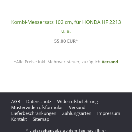
Kombi-Messersatz 102 cm, für HONDA HF 2213
u. a.
55,00 EUR*
*Alle Preise inkl. Mehrwertsteuer, zuzüglich
Versand
AGB
Datenschutz
Widerrufsbelehrung
Musterwiderrufsformular
Versand
Lieferbeschränkungen
Zahlungsarten
Impressum
Kontakt
Sitemap
* Lieferzeitangabe ab dem Tag nach Ihrer