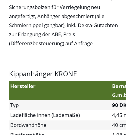
Sicherungsbolzen für Verriegelung neu
angefertigt, Anhänger abgeschmiert (alle
Schmiernippel gangbar), inkl. Dekra-Gutachten
zur Erlangung der ABE, Preis
(Differenzbesteuerung) auf Anfrage
Kippanhänger KRONE
Hersteller
Bernard
G.m.b.H
Typ
90 DK
Ladefläche innen (Lademaße)
4,45 m x 
Bordwandhöhe
40 cm
Plattformhöhe
1,08 m