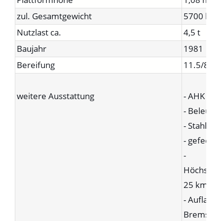
zul. Gesamtgewicht
5700 kg
Nutzlast ca.
4,5 t
Baujahr
1981
Bereifung
11.5/80-
weitere Ausstattung
- AHK
- Beleuch
- Stahlbo
- gefeder
-
Höchstge
25 km/h
- Auflauf
Bremsach