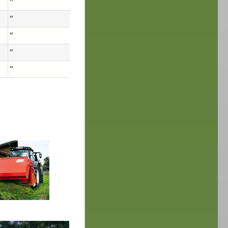
"
"
"
"
"