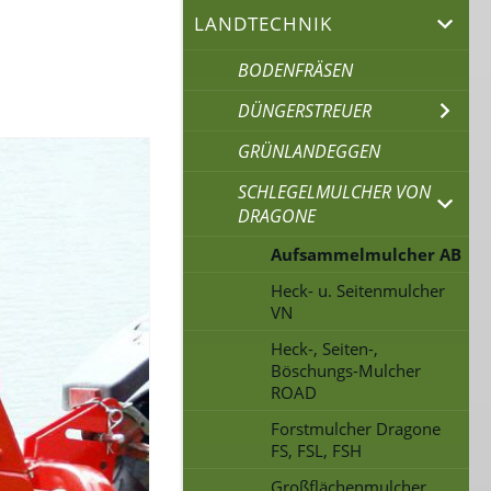
LANDTECHNIK
BODENFRÄSEN
DÜNGERSTREUER
GRÜNLANDEGGEN
SCHLEGELMULCHER VON
DRAGONE
Aufsammelmulcher AB
Heck- u. Seitenmulcher
VN
Heck-, Seiten-,
Böschungs-Mulcher
ROAD
Forstmulcher Dragone
FS, FSL, FSH
Großflächenmulcher