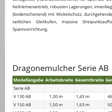
Keilriemenantrieb, robusten Lagerungen, innenlie
(bodenschonend) mit Wickelschutz, durchgehende
seitlichen Gleitkufen, massive Dreipunktau
Spannvorrichtung.
Dragonemulcher Serie AB
Modellangabe
Arbeitsbreite
Gesamtbreite
Ge
Serie AB
V 130 AB
1,30 m
1,43 m
46
V 150 AB
1,50 m
1,63 m
50