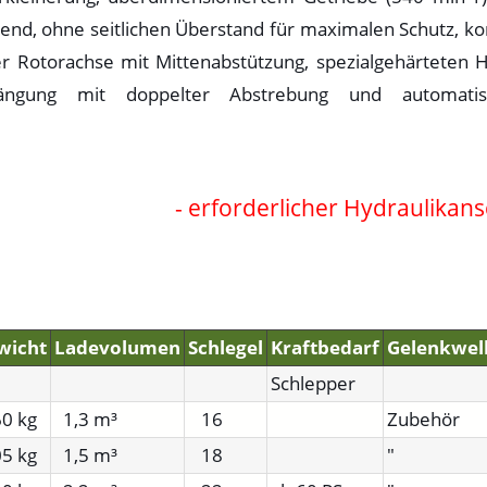
gend, ohne seitlichen Überstand für maximalen Schutz, ko
r Rotorachse mit Mittenabstützung, spezialgehärteten
fhängung mit doppelter Abstrebung und automatis
- erforderlicher Hydraulikans
wicht
Ladevolumen
Schlegel
Kraftbedarf
Gelenkwel
Schlepper
0 kg
1,3 m³
16
Zubehör
5 kg
1,5 m³
18
"