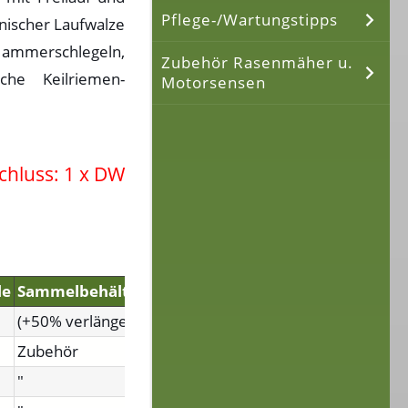
Pflege-/Wartungstipps
nischer Laufwalze
 Hammerschlegeln,
Zubehör Rasenmäher u.
che Keilriemen-
Motorsensen
chluss: 1 x DW
le
Sammelbehälter
(+50% verlängert)
Zubehör
"