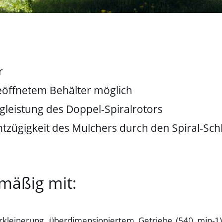
r
öffnetem Behälter möglich
gleistung des Doppel-Spiralrotors
htzügigkeit des Mulchers durch den Spiral-Sch
nmäßig mit:
erkleinerung, überdimensioniertem Getriebe (540 min-1)