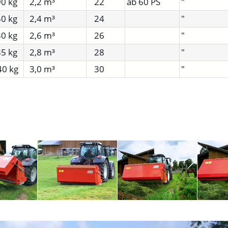
0 kg
2,2 m³
22
ab 60 PS
"
0 kg
2,4 m³
24
"
0 kg
2,6 m³
26
"
5 kg
2,8 m³
28
"
40 kg
3,0 m³
30
"