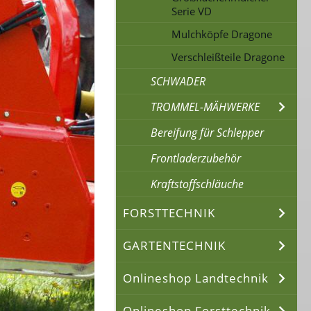
Serie VD
Mulchköpfe Dragone
Verschleißteile Dragone
SCHWADER
TROMMEL-MÄHWERKE
Bereifung für Schlepper
Frontladerzubehör
Kraftstoffschläuche
FORSTTECHNIK
GARTENTECHNIK
Onlineshop Landtechnik
Onlineshop Forsttechnik