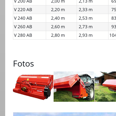
V 200 AB
2,00 m
2,13 m
69
V 220 AB
2,20 m
2,33 m
75
V 240 AB
2,40 m
2,53 m
83
V 260 AB
2,60 m
2,73 m
93
V 280 AB
2,80 m
2,93 m
10
Fotos