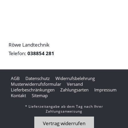
Röwe Landtechnik
Telefon:
038854 281
AGB
Datenschutz
Widerrufsbelehrung
Musterwiderrufsformular
Versand
Lieferbeschränkungen
Zahlungsarten
Impressum
Kontakt
Sitemap
* Lieferzeitangabe ab dem Tag nach Ihrer
Zahlungsanweisung
Vertrag widerrufen