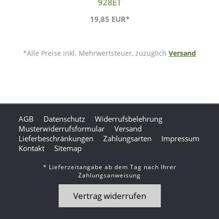
928ET
19,85 EUR*
*Alle Preise inkl. Mehrwertsteuer, zuzüglich
Versand
AGB
Datenschutz
Widerrufsbelehrung
Musterwiderrufsformular
Versand
Lieferbeschränkungen
Zahlungsarten
Impressum
Kontakt
Sitemap
* Lieferzeitangabe ab dem Tag nach Ihrer
Zahlungsanweisung
Vertrag widerrufen