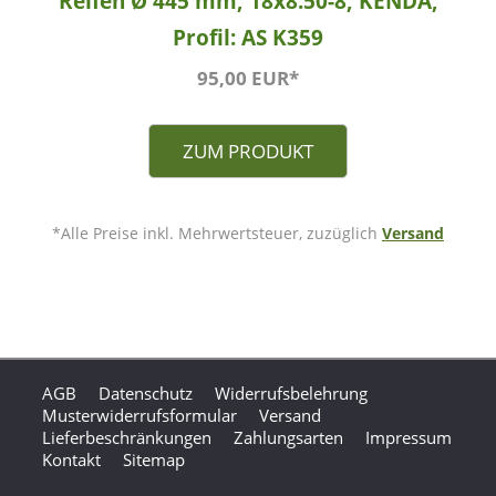
Reifen Ø 445 mm, 18x8.50-8, KENDA,
Profil: AS K359
95,00 EUR*
ZUM PRODUKT
*Alle Preise inkl. Mehrwertsteuer, zuzüglich
Versand
AGB
Datenschutz
Widerrufsbelehrung
Musterwiderrufsformular
Versand
Lieferbeschränkungen
Zahlungsarten
Impressum
Kontakt
Sitemap