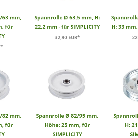
7/63 mm,
Spannrolle Ø 63,5 mm, H:
Spannroll
, für
22,2 mm - für SIMPLICITY
H: 33 mm,
TY
32,90 EUR*
22
R*
9/82 mm,
Spannrolle Ø 82/95 mm,
Spannrol
, für
Höhe: 25 mm, für
H: 21
TY
SIMPLICITY
SI