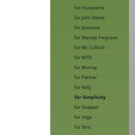
für Husqvarna
für John Deere
für Jonsered
für Massey Ferguson
für Mc Culloch
für MTD
für Murray
für Partner
für Rally
für Simplicity
für Snapper
für Stiga
für Toro