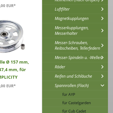
,00 EUR*
Luftfilter
Magnetkupplungen
Messerkupplungen,
Messerhalter
Messer-Schrauben,
Reibscheiben, Tellerfedern
Messer-Spindeln u. -Wellen
lle Ø 157 mm,
Räder
37,4 mm, für
Reifen und Schläuche
MPLICITY
Spannrollen (Flach)
,00 EUR*
für AYP
für Castelgarden
für Cub Cadet