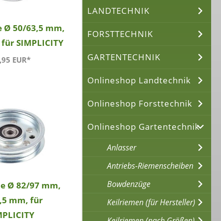
LANDTECHNIK
e Ø 50/63,5 mm,
FORSTTECHNIK
 für SIMPLICITY
GARTENTECHNIK
,95 EUR*
Onlineshop Landtechnik
Onlineshop Forsttechnik
Onlineshop Gartentechnik
Anlasser
Antriebs-Riemenscheiben
Bowdenzüge
le Ø 82/97 mm,
,5 mm, für
Keilriemen (für Hersteller)
MPLICITY
Keilriemen (nach Größen)