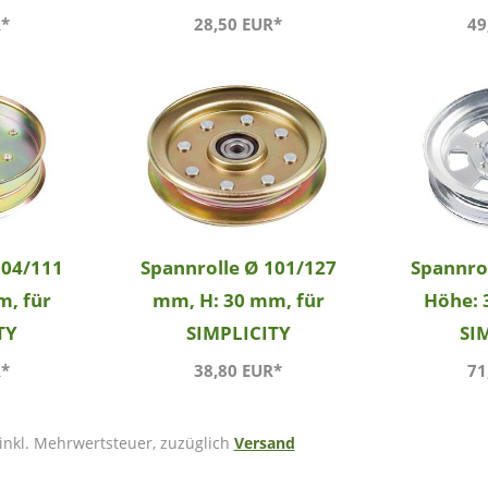
R*
28,50 EUR*
49
104/111
Spannrolle Ø 101/127
Spannro
m, für
mm, H: 30 mm, für
Höhe: 
TY
SIMPLICITY
SI
R*
38,80 EUR*
71
 inkl. Mehrwertsteuer, zuzüglich
Versand