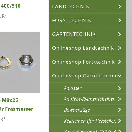
 400/510
LANDTECHNIK
UR*
FORSTTECHNIK
GARTENTECHNIK
Onlineshop Landtechnik
Onlineshop Forsttechnik
Onlineshop Gartentechnik
Anlasser
Antriebs-Riemenscheiben
e M8x25 +
ür Fräsmesser
Bowdenzüge
UR*
Keilriemen (für Hersteller)
Keilriemen (nach Größen)