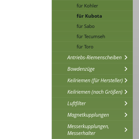
für Kohler
für Kubota
für Sabo
für Tecumseh
für Toro
Antriebs-Riemenscheiben
Bowdenzüge
Keilriemen (für Hersteller)
Keilriemen (nach Größen)
Luftfilter
Magnetkupplungen
Messerkupplungen,
Messerhalter