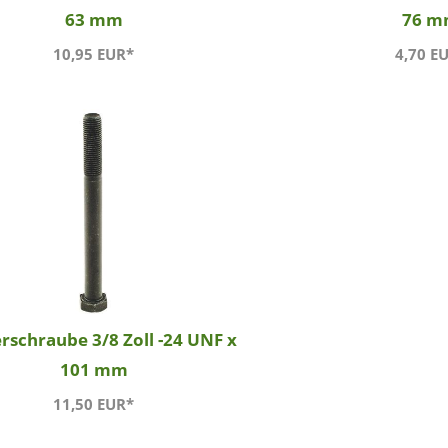
63 mm
76 
10,95 EUR*
4,70 E
rschraube 3/8 Zoll -24 UNF x
101 mm
11,50 EUR*