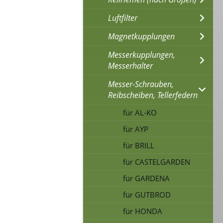
Luftfilter
Magnetkupplungen
Messerkupplungen,
Messerhalter
Messer-Schrauben,
Reibscheiben, Tellerfedern
für AL-KO
für AYP
für BRILL
für CASTELGARDEN
für GARDENA
für GUTBROD
für HONDA