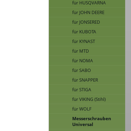
für HUSQVARNA
für JOHN DEERE
für JONSERED
für KUBOTA
für KYNAST
für MTD
für NOMA
für SABO
für SNAPPER
für STIGA
für VIKING (Stihl)
für WOLF
Messerschrauben
Universal