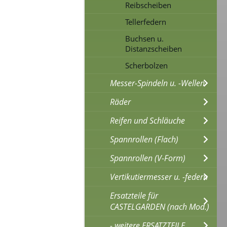
Reibscheiben
Tellerfedern
Buchsen u.
Distanzscheiben
Scherbolzen
Messer-Spindeln u. -Wellen
Räder
Reifen und Schläuche
Spannrollen (Flach)
Spannrollen (V-Form)
Vertikutiermesser u. -federn
Ersatzteile für
CASTELGARDEN (nach Mod.)
- weitere ERSATZTEILE