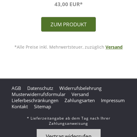
43,00 EUR*
ZUM PRODUKT
*Alle Preise inkl. Mehrwertsteuer, zuzüglich
Versand
AGB
Datenschutz
Widerrufsbelehrung
Musterwiderrufsformular
Versand
Lieferbeschränkungen
Zahlungsarten
Impressum
Kontakt
Sitemap
* Lieferzeitangabe ab dem Tag nach Ihrer
Zahlungsanweisung
Vertrag widerrufen