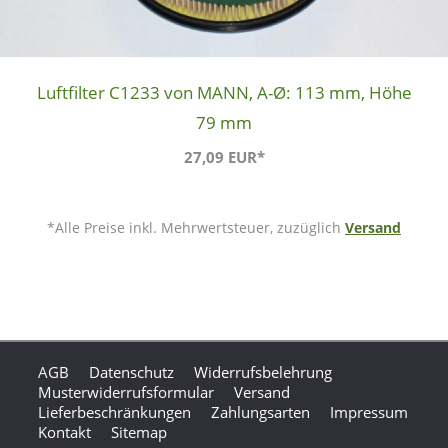
Luftfilter C1233 von MANN, A-Ø: 113 mm, Höhe
79 mm
27,09 EUR*
*Alle Preise inkl. Mehrwertsteuer, zuzüglich
Versand
AGB
Datenschutz
Widerrufsbelehrung
Musterwiderrufsformular
Versand
Lieferbeschränkungen
Zahlungsarten
Impressum
Kontakt
Sitemap