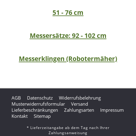
51 - 76 cm
Messersätze: 92 - 102 cm
Messerklingen (Robotermäher)
AGB
Datenschutz
Widerrufsbelehrung
Musterwiderrufsformular
Versand
Lieferbeschränkungen
Zahlungsarten
Impressum
Kontakt
Sitemap
* Lieferzeitangabe ab dem Tag nach Ihrer
Zahlungsanweisung