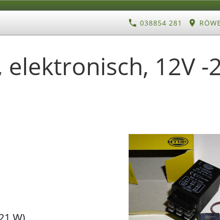
038854 281
RÖWE 
 elektronisch, 12V 
 21 W)