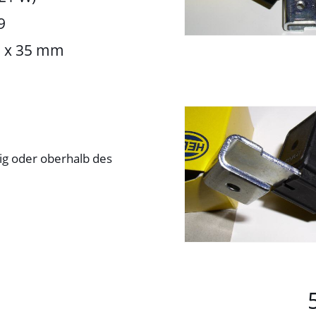
9
m x 35 mm
tig oder oberhalb des