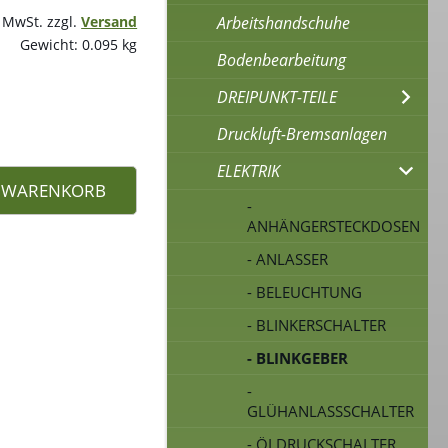
Arbeitshandschuhe
% MwSt. zzgl.
Versand
Gewicht: 0.095 kg
Bodenbearbeitung
DREIPUNKT-TEILE
Druckluft-Bremsanlagen
ELEKTRIK
N WARENKORB
-
ANHÄNGERSTECKDOSEN
- ANLASSER
- BELEUCHTUNG
- BLINKERSCHALTER
- BLINKGEBER
-
GLÜHANLASSSCHALTER
- ÖLDRUCKSCHALTER