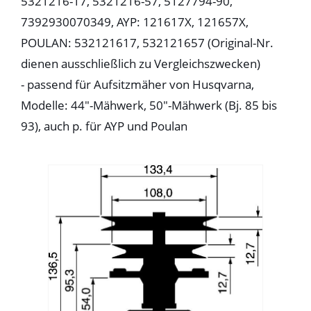
5321216-17, 5321216-57, 5127794-90,
7392930070349, AYP: 121617X, 121657X,
POULAN: 532121617, 532121657 (Original-Nr.
dienen ausschließlich zu Vergleichszwecken)
- passend für Aufsitzmäher von Husqvarna,
Modelle: 44"-Mähwerk, 50"-Mähwerk (Bj. 85 bis
93), auch p. für AYP und Poulan