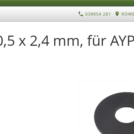
038854 281
RÖWE 
0,5 x 2,4 mm, für AYP