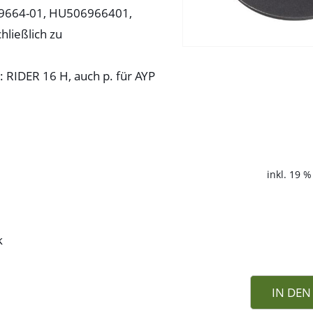
069664-01, HU506966401,
hließlich zu
 RIDER 16 H, auch p. für AYP
inkl. 19 
k
IN DE