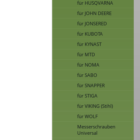
für HUSQVARNA
für JOHN DEERE
für JONSERED
für KUBOTA
für KYNAST
für MTD
für NOMA
für SABO
für SNAPPER
für STIGA
für VIKING (Stihl)
für WOLF
Messerschrauben
Universal