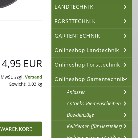
LANDTECHNIK
FORSTTECHNIK
GARTENTECHNIK
Onlineshop Landtechnik
4,95 EUR
Onlineshop Forsttechnik
% MwSt. zzgl.
Versand
Onlineshop Gartentechnik
Gewicht: 0.03 kg
Anlasser
Antriebs-Riemenscheiben
Bowdenzüge
Keilriemen (für Hersteller)
N WARENKORB
Keilriemen (nach Größen)