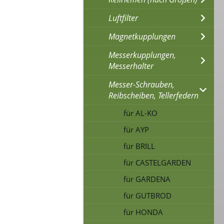
Luftfilter
Magnetkupplungen
Messerkupplungen,
Messerhalter
Messer-Schrauben,
Reibscheiben, Tellerfedern
für AL-KO
für AYP
für BRILL
für CASTELGARDEN
für GARDENA
für GUTBROD
für HONDA