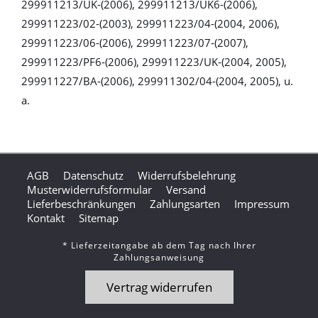
299911213/UK-(2006), 299911213/UK6-(2006),
299911223/02-(2003), 299911223/04-(2004, 2006),
299911223/06-(2006), 299911223/07-(2007),
299911223/PF6-(2006), 299911223/UK-(2004, 2005),
299911227/BA-(2006), 299911302/04-(2004, 2005), u.
a.
AGB
Datenschutz
Widerrufsbelehrung
Musterwiderrufsformular
Versand
Lieferbeschränkungen
Zahlungsarten
Impressum
Kontakt
Sitemap
* Lieferzeitangabe ab dem Tag nach Ihrer
Zahlungsanweisung
Vertrag widerrufen