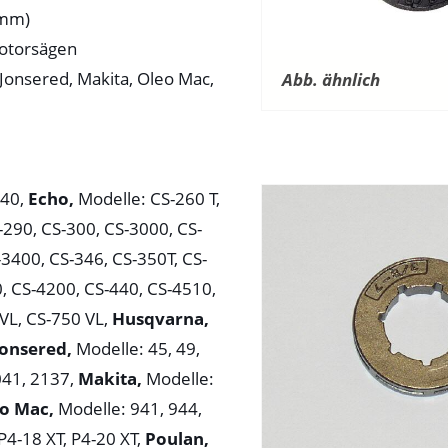
 mm)
Motorsägen
 Jonsered, Makita, Oleo Mac,
Abb. ähnlich
540,
Echo,
Modelle: CS-260 T,
-290, CS-300, CS-3000, CS-
-3400, CS-346, CS-350T, CS-
, CS-4200, CS-440, CS-4510,
 VL, CS-750 VL,
Husqvarna,
Jonsered,
Modelle: 45, 49,
041, 2137,
Makita,
Modelle:
o Mac,
Modelle: 941, 944,
P4-18 XT, P4-20 XT,
Poulan,