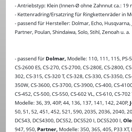
- Antriebstyp: Klein (Innen-Ø ohne Zahnnut ca.: 19
- Kettenradring/Ersatzring für Ringkettenräder in 
- passend für Hersteller: Dolmar, Echo, Husqvarna,
Partner, Poulan, Shindaiwa, Solo, Stihl, Zenoah u. a.
- passend für
Dolmar,
Modelle: 110, 111, 115, PS-
CS-2600 ES, CS-270, CS-2700, CS-280E, CS-2800, CS
302, CS-315, CS-320 T, CS-328, CS-330, CS-3350, CS
350W, CS-3600, CS-3700, CS-3900, CS-400, CS-4100
CS-452, CS-500, CS-550, CS-602 VL, CS-610, CS-702
Modelle: 36, 39, 40P, 44, 136, 137, 141, 142, 240P,
50, 51, 52, 451, 452, 521, 590, 2035, 2036, 2040, 2
DCS43, DCS4300, DCS52, DCS520 I, DCS5200 I,
Ole
947, 950,
Partner,
Modelle: 350, 365, 405, P33 XT, 