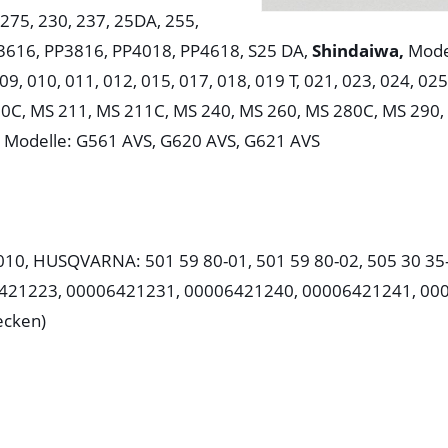
275, 230, 237, 25DA, 255,
P3616, PP3816, PP4018, PP4618, S25 DA,
Shindaiwa,
Model
9, 010, 011, 012, 015, 017, 018, 019 T, 021, 023, 024, 025
10C, MS 211, MS 211C, MS 240, MS 260, MS 280C, MS 290,
Modelle: G561 AVS, G620 AVS, G621 AVS
4010, HUSQVARNA: 501 59 80-01, 501 59 80-02, 505 30 3
06421223, 00006421231, 00006421240, 00006421241, 0
ecken)