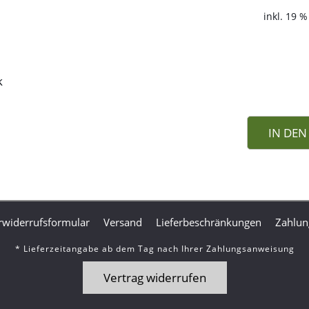
inkl. 19 
k
IN DE
widerrufsformular
Versand
Lieferbeschränkungen
Zahlun
* Lieferzeitangabe ab dem Tag nach Ihrer Zahlungsanweisung
Vertrag widerrufen