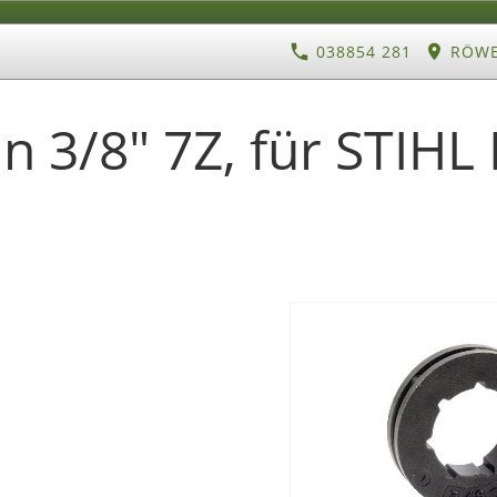
038854 281
RÖWE 
in 3/8" 7Z, für STIHL